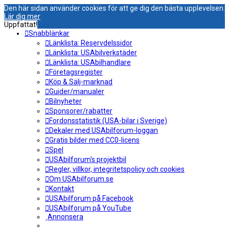
Den här sidan använder cookies för att ge dig den bästa upplevelsen.
Lär dig mer
Uppfattat!
Snabblänkar
Länklista: Reservdelssidor
Länklista: USAbilverkstäder
Länklista: USAbilhandlare
Företagsregister
Köp & Sälj-marknad
Guider/manualer
Bilnyheter
Sponsorer/rabatter
Fordonsstatistik (USA-bilar i Sverige)
Dekaler med USAbilforum-loggan
Gratis bilder med CC0-licens
Spel
USAbilforum's projektbil
Regler, villkor, integritetspolicy och cookies
Om USAbilforum.se
Kontakt
USAbilforum på Facebook
USAbilforum på YouTube
Annonsera