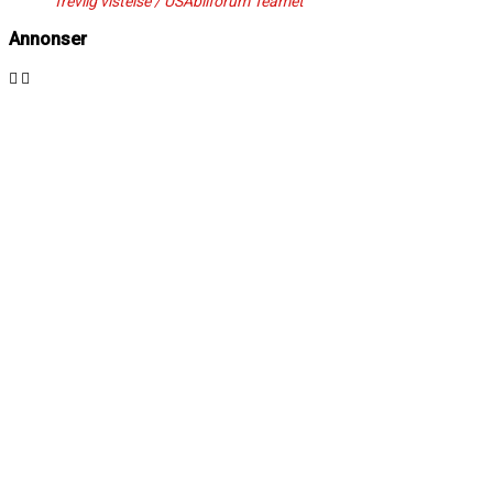
Trevlig vistelse / USAbilforum Teamet
Annonser