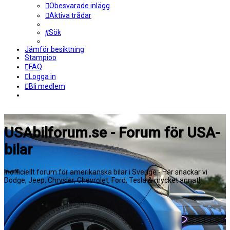
Obesvarade inlägg
Aktiva trådar
Sök
Jämför besiktning
Stampioo
FAQ
Logga in
Bli medlem
USAbilforum.se - Forum för USA-
bilar
Inofficiellt forum för amerikanska bilar i Sverige - Här snackar vi
Dodge, Jeep, Chrysler, Chevrolet, Ford, Tesla & mycket annat!