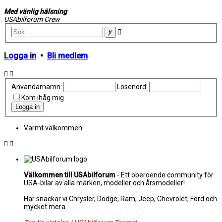
Med vänlig hälsning
USAbilforum Crew
Avancerad
Sök
sökning
Logga in
•
Bli medlem
Användarnamn:
Lösenord:
Kom ihåg mig
Varmt välkommen
Välkommen till USAbilforum
- Ett oberoende community för
USA-bilar av alla märken, modeller och årsmodeller!
Här snackar vi Chrysler, Dodge, Ram, Jeep, Chevrolet, Ford och
mycket mera.