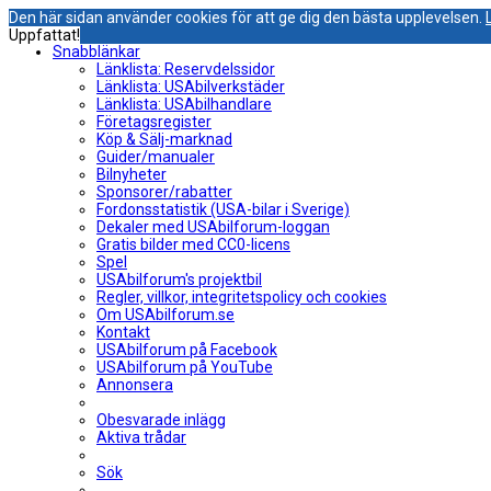
Den här sidan använder cookies för att ge dig den bästa upplevelsen.
Uppfattat!
Snabblänkar
Länklista: Reservdelssidor
Länklista: USAbilverkstäder
Länklista: USAbilhandlare
Företagsregister
Köp & Sälj-marknad
Guider/manualer
Bilnyheter
Sponsorer/rabatter
Fordonsstatistik (USA-bilar i Sverige)
Dekaler med USAbilforum-loggan
Gratis bilder med CC0-licens
Spel
USAbilforum's projektbil
Regler, villkor, integritetspolicy och cookies
Om USAbilforum.se
Kontakt
USAbilforum på Facebook
USAbilforum på YouTube
Annonsera
Obesvarade inlägg
Aktiva trådar
Sök