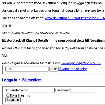
Nu kan vi i samarbete med Dekaltrim.nu erbjuda snygga och stilrena US
Du kan välja mellan olika designer (original logga eller en enklare text
Här finns dekalerna att köpa:
www.dekaltrim.nu/Products?name=USA
Skärmdump Dekaltrim.nu USAbilforum dekaler
Ett stort tack till Klas på Dekaltrim.nu som ordnat detta till försäljnin
Notera att vi inte får någon provision för detta, Dekaltrim är snälla o
Mvh
Besök följande forumtråd för diskussion:
viewtopic.php?f=20&t=308
Avancerad sökning
Sök
Logga in
•
Bli medlem
Användarnamn:
Lösenord:
Kom ihåg mig