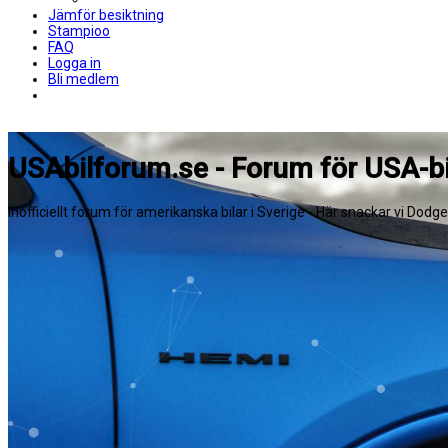
Jämför besiktning
Stampioo
FAQ
Logga in
Bli medlem
USAbilforum.se - Forum för USA-bi
Inofficiellt forum för amerikanska bilar i Sverige - Här snackar vi Dodg