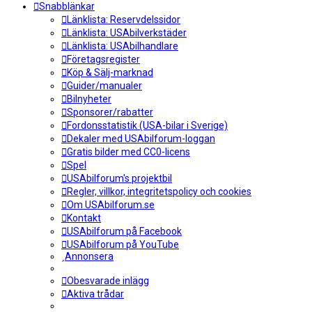
Snabblänkar
Länklista: Reservdelssidor
Länklista: USAbilverkstäder
Länklista: USAbilhandlare
Företagsregister
Köp & Sälj-marknad
Guider/manualer
Bilnyheter
Sponsorer/rabatter
Fordonsstatistik (USA-bilar i Sverige)
Dekaler med USAbilforum-loggan
Gratis bilder med CC0-licens
Spel
USAbilforum's projektbil
Regler, villkor, integritetspolicy och cookies
Om USAbilforum.se
Kontakt
USAbilforum på Facebook
USAbilforum på YouTube
Annonsera
Obesvarade inlägg
Aktiva trådar