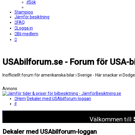
Sök
Stampioo
Jämför besiktning
FAQ
Logga in
Bli medlem
USAbilforum.se - Forum för USA-bi
Inofficiellt forum för amerikanska bilar i Sverige - Här snackar vi Dodg
Annons
Hem
Dekaler med USAbilforum-loggan
Sök
Välkommen till
Dekaler med USAbilforum-loggan