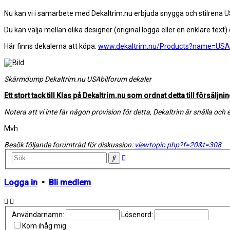
Nu kan vi i samarbete med Dekaltrim.nu erbjuda snygga och stilrena US
Du kan välja mellan olika designer (original logga eller en enklare text
Här finns dekalerna att köpa:
www.dekaltrim.nu/Products?name=USA
Skärmdump Dekaltrim.nu USAbilforum dekaler
Ett stort tack till Klas på Dekaltrim.nu som ordnat detta till försäljnin
Notera att vi inte får någon provision för detta, Dekaltrim är snälla o
Mvh
Besök följande forumtråd för diskussion:
viewtopic.php?f=20&t=308
Avancerad
Sök
sökning
Logga in
•
Bli medlem
Användarnamn:
Lösenord:
Kom ihåg mig