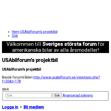
Hem
USAbilforum's projektbil
Sök
Välkommen till
Sveriges största forum
för
amerikanska bilar av alla årsmodeller!
USAbilforum's projektbil
USAbilforum's projektbil
Besök forumtråden
http://www.usabilforum.se/viewtopic.php?
f=20&t=178
Mvh
Avancerad sökning
Sök
Logga in
•
Bli medlem