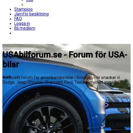
Stampioo
Jämför besiktning
FAQ
Logga in
Bli medlem
USAbilforum.se - Forum för USA-
bilar
Inofficiellt forum för amerikanska bilar i Sverige - Här snackar vi
Dodge, Jeep, Chrysler, Chevrolet, Ford, Tesla & mycket annat!