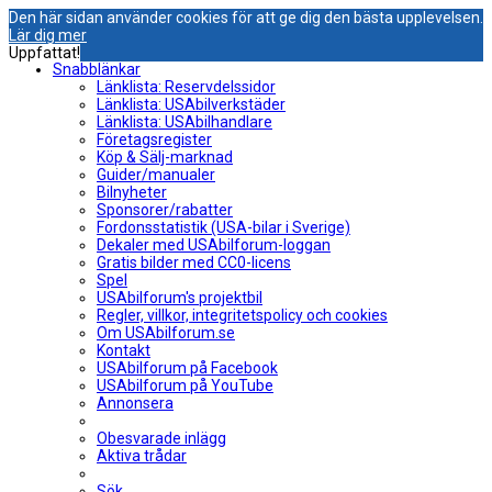
Den här sidan använder cookies för att ge dig den bästa upplevelsen.
Lär dig mer
Uppfattat!
Snabblänkar
Länklista: Reservdelssidor
Länklista: USAbilverkstäder
Länklista: USAbilhandlare
Företagsregister
Köp & Sälj-marknad
Guider/manualer
Bilnyheter
Sponsorer/rabatter
Fordonsstatistik (USA-bilar i Sverige)
Dekaler med USAbilforum-loggan
Gratis bilder med CC0-licens
Spel
USAbilforum's projektbil
Regler, villkor, integritetspolicy och cookies
Om USAbilforum.se
Kontakt
USAbilforum på Facebook
USAbilforum på YouTube
Annonsera
Obesvarade inlägg
Aktiva trådar
Sök