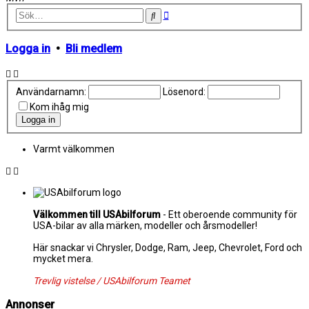
Avancerad
Sök
sökning
Logga in
•
Bli medlem
Användarnamn:
Lösenord:
Kom ihåg mig
Varmt välkommen
Välkommen till USAbilforum
- Ett oberoende community för
USA-bilar av alla märken, modeller och årsmodeller!
Här snackar vi Chrysler, Dodge, Ram, Jeep, Chevrolet, Ford och
mycket mera.
Trevlig vistelse / USAbilforum Teamet
Annonser