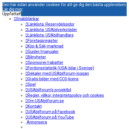
Den här sidan använder cookies för att ge dig den bästa upplevelsen.
Lär dig mer
Uppfattat!
Snabblänkar
Länklista: Reservdelssidor
Länklista: USAbilverkstäder
Länklista: USAbilhandlare
Företagsregister
Köp & Sälj-marknad
Guider/manualer
Bilnyheter
Sponsorer/rabatter
Fordonsstatistik (USA-bilar i Sverige)
Dekaler med USAbilforum-loggan
Gratis bilder med CC0-licens
Spel
USAbilforum's projektbil
Regler, villkor, integritetspolicy och cookies
Om USAbilforum.se
Kontakt
USAbilforum på Facebook
USAbilforum på YouTube
Annonsera