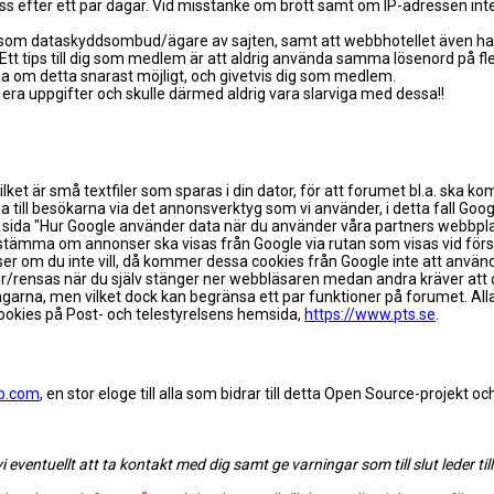
s efter ett par dagar. Vid misstanke om brott samt om IP-adressen inte
ag som dataskyddsombud/ägare av sajten, samt att webbhotellet även har
t tips till dig som medlem är att aldrig använda samma lösenord på fler
 om detta snarast möjligt, och givetvis dig som medlem.
era uppgifter och skulle därmed aldrig vara slarviga med dessa!!
lket är små textfiler som sparas i din dator, för att forumet bl.a. ska k
till besökarna via det annonsverktyg som vi använder, i detta fall Goog
 sida "Hur Google använder data när du använder våra partners webbpla
estämma om annonser ska visas från Google via rutan som visas vid första
ser om du inte vill, då kommer dessa cookies från Google inte att anvä
ner/rensas när du själv stänger ner webbläsaren medan andra kräver att 
ällningarna, men vilket dock kan begränsa ett par funktioner på forumet
ookies på Post- och telestyrelsens hemsida,
https://www.pts.se
.
b.com
, en stor eloge till alla som bidrar till detta Open Source-projekt oc
entuellt att ta kontakt med dig samt ge varningar som till slut leder till