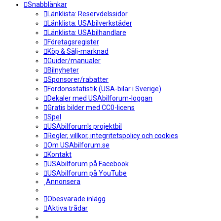
Snabblänkar
Länklista: Reservdelssidor
Länklista: USAbilverkstäder
Länklista: USAbilhandlare
Företagsregister
Köp & Sälj-marknad
Guider/manualer
Bilnyheter
Sponsorer/rabatter
Fordonsstatistik (USA-bilar i Sverige)
Dekaler med USAbilforum-loggan
Gratis bilder med CC0-licens
Spel
USAbilforum's projektbil
Regler, villkor, integritetspolicy och cookies
Om USAbilforum.se
Kontakt
USAbilforum på Facebook
USAbilforum på YouTube
Annonsera
Obesvarade inlägg
Aktiva trådar