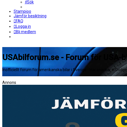
Sök
Stampioo
Jämför besiktning
FAQ
Logga in
Bli medlem
USAbilforum.se - Forum för USA-bi
Inofficiellt forum för amerikanska bilar i Sverige - Här snackar vi Dodg
Annons