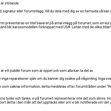
 är stötande.
ld, signatur eller foruminlägg. Vill du dela med dig av en hemsida så kan 
presenteras en titel baserat på antal inlägg på forumet, som en kul gre
känd blir karossmodellen förknippat med USA. Listan med de olika titla
et är ett publikt forum som är öppet och som alla kan ta del av.
inga reparationer själv om du känner dig osäker på någonting. Inga sva
texter som saknar information, detta meddelas ofta i forumtråden under
lems tycke och tanke, vi på forumet representerar inte det som skrivs.
ort detta i den mån att det upptäcks eller om vi blir notifierade om det