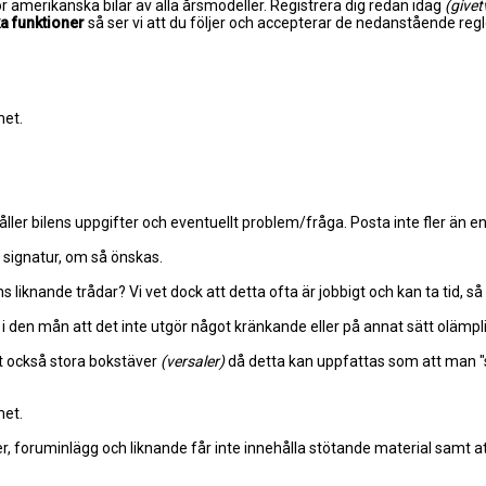
r amerikanska bilar av alla årsmodeller. Registrera dig redan idag
(givet
a funktioner
så ser vi att du följer och accepterar de nedanstående re
met.
ller bilens uppgifter och eventuellt problem/fråga. Posta inte fler än 
n signatur, om så önskas.
iknande trådar? Vi vet dock att detta ofta är jobbigt och kan ta tid, så
i den mån att det inte utgör något kränkande eller på annat sätt olämpli
t också stora bokstäver
(versaler)
då detta kan uppfattas som att man "skri
met.
er, foruminlägg och liknande får inte innehålla stötande material samt att