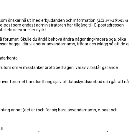
ag som önskar nå ut med erbjudanden och information
(alla är välkomna
e-post som endast administratören har tillgång till. E-postadressen
llets servrar eller dylikt.
på forumet. Skulle du ändå behöva ändra någonting/radera pga. olika
assar bägge, där vi ändrar användarnamn, trådar och inlägg så att de ej
ändarkonto.
utom om vi misstänker brott/bedrägeri, varav vi bistår gällande
iver forumet har utsett mig själv till dataskyddsombud och går att nå
ågonting annat (det är i och för sig bara användarnamn, e-post och
tt.