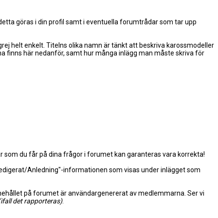
detta göras i din profil samt i eventuella forumtrådar som tar upp
j helt enkelt. Titelns olika namn är tänkt att beskriva karossmodeller
rna finns här nedanför, samt hur många inlägg man måste skriva för
r som du får på dina frågor i forumet kan garanteras vara korrekta!
 "Redigerat/Anledning"-informationen som visas under inlägget som
 Innehållet på forumet är användargenererat av medlemmarna. Ser vi
(ifall det rapporteras)
.