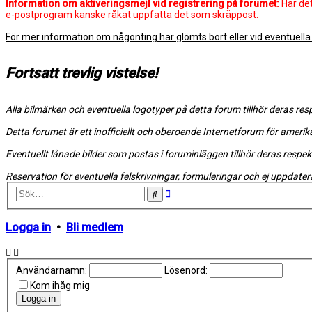
Information om aktiveringsmejl vid registrering på forumet:
Har det
e-postprogram kanske råkat uppfatta det som skräppost.
För mer information om någonting har glömts bort eller vid eventuella f
Fortsatt trevlig vistelse!
Alla bilmärken och eventuella logotyper på detta forum tillhör deras res
Detta forumet är ett inofficiellt och oberoende Internetforum för amerik
Eventuellt lånade bilder som postas i foruminläggen tillhör deras resp
Reservation för eventuella felskrivningar, formuleringar och ej uppdate
Avancerad
Sök
sökning
Logga in
•
Bli medlem
Användarnamn:
Lösenord:
Kom ihåg mig