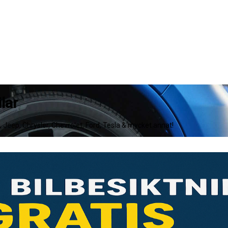
lar
e, Jeep, Chrysler, Chevrolet, Ford, Tesla & mycket annat!