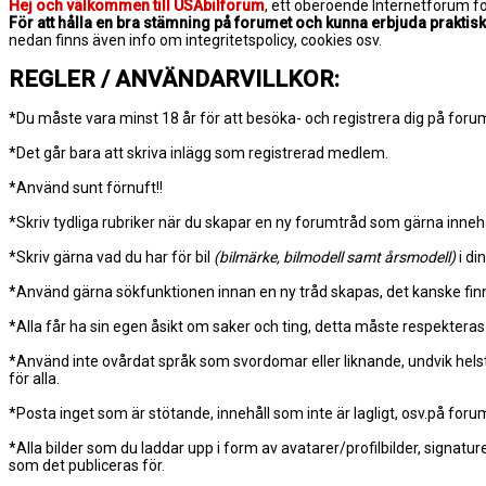
Hej och välkommen till USAbilforum
, ett oberoende Internetforum fö
För att hålla en bra stämning på forumet och kunna erbjuda praktisk
nedan finns även info om integritetspolicy, cookies osv.
REGLER / ANVÄNDARVILLKOR:
*Du måste vara minst 18 år för att besöka- och registrera dig på foru
*Det går bara att skriva inlägg som registrerad medlem.
*Använd sunt förnuft!!
*Skriv tydliga rubriker när du skapar en ny forumtråd som gärna innehå
*Skriv gärna vad du har för bil
(bilmärke, bilmodell samt årsmodell)
i di
*Använd gärna sökfunktionen innan en ny tråd skapas, det kanske finns l
*Alla får ha sin egen åsikt om saker och ting, detta måste respekteras 
*Använd inte ovårdat språk som svordomar eller liknande, undvik hels
för alla.
*Posta inget som är stötande, innehåll som inte är lagligt, osv.på foru
*Alla bilder som du laddar upp i form av avatarer/profilbilder, signatur
som det publiceras för.