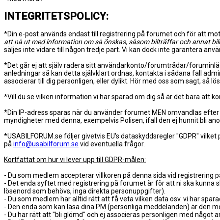
INTEGRITETSPOLICY:
*Din e-post används endast till registrering på forumet och för att 
att nå ut med information om så önskas, såsom bilträffar och annat bilr
säljes inte vidare till någon tredje part. Vi kan dock inte garantera an
*Det går ej att själv radera sitt användarkonto/forumtrådar/foruminl
anledningar så kan detta självklart ordnas, kontakta i sådana fall adm
associerar till dig personligen, eller dylikt. Hör med oss som sagt, så lös
*Vill du se vilken information vi har sparad om dig så är det bara att kon
*Din IP-adress sparas när du använder forumet MEN omvandlas efter ett
myndigheter med denna, exempelvis Polisen, ifall den ej hunnit bli an
*USABILFORUM.se följer givetvis EU's dataskyddsregler "GDPR" vilket p
på
info@usabilforum.se
vid eventuella frågor.
Kortfattat om hur vi lever upp till GDPR-målen:
- Du som medlem accepterar villkoren på denna sida vid registrering 
- Det enda syftet med registrering på forumet är för att ni ska kunna s
lösenord som behövs, inga direkta personuppgifter).
- Du som medlem har alltid rätt att få veta vilken data osv. vi har spar
- Den enda som kan läsa dina PM (personliga meddelanden) är den motta
- Du har rätt att "bli glömd" och ej associeras personligen med något an