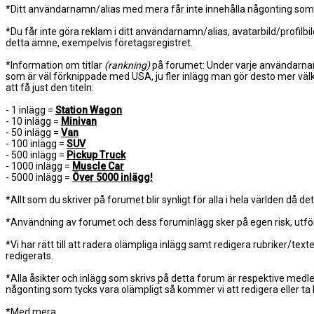
*Ditt användarnamn/alias med mera får inte innehålla någonting som
*Du får inte göra reklam i ditt användarnamn/alias, avatarbild/profilbi
detta ämne, exempelvis företagsregistret.
*Information om titlar
(rankning)
på forumet: Under varje användarnamn 
som är väl förknippade med USA, ju fler inlägg man gör desto mer väl
att få just den titeln:
- 1 inlägg =
Station Wagon
- 10 inlägg =
Minivan
- 50 inlägg =
Van
- 100 inlägg =
SUV
- 500 inlägg =
Pickup Truck
- 1000 inlägg =
Muscle Car
- 5000 inlägg =
Över 5000 inlägg!
*Allt som du skriver på forumet blir synligt för alla i hela världen då d
*Användning av forumet och dess foruminlägg sker på egen risk, utför 
*Vi har rätt till att radera olämpliga inlägg samt redigera rubriker/
redigerats.
*Alla åsikter och inlägg som skrivs på detta forum är respektive med
någonting som tycks vara olämpligt så kommer vi att redigera eller ta b
*Med mera..