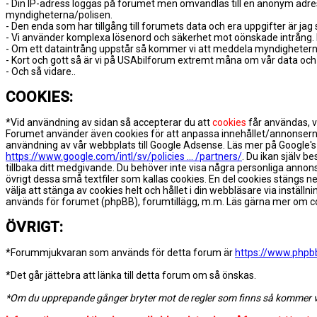
- Din IP-adress loggas på forumet men omvandlas till en anonym adres
myndigheterna/polisen.
- Den enda som har tillgång till forumets data och era uppgifter är j
- Vi använder komplexa lösenord och säkerhet mot oönskade intrång. Et
- Om ett dataintrång uppstår så kommer vi att meddela myndigheterna
- Kort och gott så är vi på USAbilforum extremt måna om vår data och 
- Och så vidare..
COOKIES:
*Vid användning av sidan så accepterar du att
cookies
får användas, vi
Forumet använder även cookies för att anpassa innehållet/annonserna 
användning av vår webbplats till Google Adsense. Läs mer på Google's
https://www.google.com/intl/sv/policies ... /partners/
. Du ikan själv b
tillbaka ditt medgivande. Du behöver inte visa några personliga annon
övrigt dessa små textfiler som kallas cookies. En del cookies stängs 
välja att stänga av cookies helt och hållet i din webbläsare via inst
används för forumet (phpBB), forumtillägg, m.m. Läs gärna mer om c
ÖVRIGT:
*Forummjukvaran som används för detta forum är
https://www.phpb
*Det går jättebra att länka till detta forum om så önskas.
*Om du upprepande gånger bryter mot de regler som finns så kommer vi ev