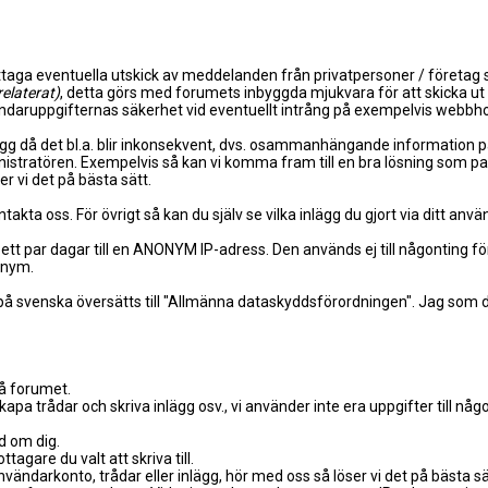
mottaga eventuella utskick av meddelanden från privatpersoner / föret
elaterat)
, detta görs med forumets inbyggda mjukvara för att skicka ut 
vändaruppgifternas säkerhet vid eventuellt intrång på exempelvis webbhote
ägg då det bl.a. blir inkonsekvent, dvs. osammanhängande information 
inistratören. Exempelvis så kan vi komma fram till en bra lösning som p
er vi det på bästa sätt.
takta oss. För övrigt så kan du själv se vilka inlägg du gjort via ditt anv
 par dagar till en ANONYM IP-adress. Den används ej till någonting för
onym.
å svenska översätts till "Allmänna dataskyddsförordningen". Jag som dr
på forumet.
kapa trådar och skriva inlägg osv., vi använder inte era uppgifter till n
ad om dig.
gare du valt att skriva till.
vändarkonto, trådar eller inlägg, hör med oss så löser vi det på bästa sä