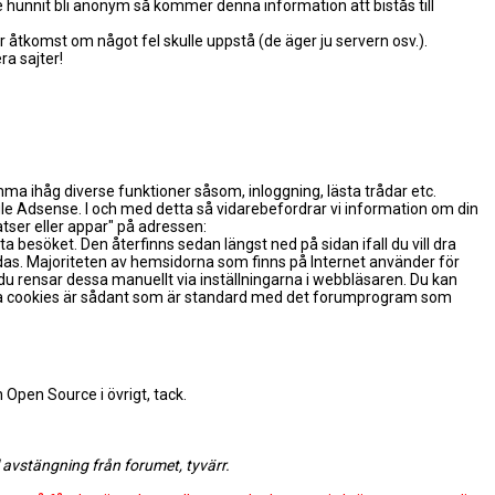
 hunnit bli anonym så kommer denna information att bistås till
 åtkomst om något fel skulle uppstå (de äger ju servern osv.).
a sajter!
omma ihåg diverse funktioner såsom, inloggning, lästa trådar etc.
le Adsense. I och med detta så vidarebefordrar vi information om din
tser eller appar" på adressen:
 besöket. Den återfinns sedan längst ned på sidan ifall du vill dra
ndas. Majoriteten av hemsidorna som finns på Internet använder för
du rensar dessa manuellt via inställningarna i webbläsaren. Du kan
. Alla cookies är sådant som är standard med det forumprogram som
h Open Source i övrigt, tack.
 avstängning från forumet, tyvärr.