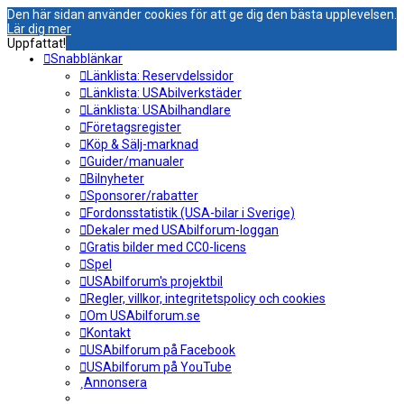
Den här sidan använder cookies för att ge dig den bästa upplevelsen.
Lär dig mer
Uppfattat!
Snabblänkar
Länklista: Reservdelssidor
Länklista: USAbilverkstäder
Länklista: USAbilhandlare
Företagsregister
Köp & Sälj-marknad
Guider/manualer
Bilnyheter
Sponsorer/rabatter
Fordonsstatistik (USA-bilar i Sverige)
Dekaler med USAbilforum-loggan
Gratis bilder med CC0-licens
Spel
USAbilforum's projektbil
Regler, villkor, integritetspolicy och cookies
Om USAbilforum.se
Kontakt
USAbilforum på Facebook
USAbilforum på YouTube
Annonsera