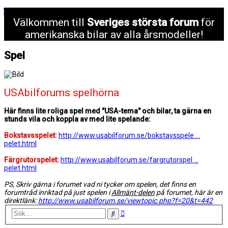
Välkommen till
Sveriges största forum
för
amerikanska bilar av alla årsmodeller!
Spel
USAbilforums spelhörna
Här finns lite roliga spel med "USA-tema" och bilar, ta gärna en
stunds vila och koppla av med lite spelande:
Bokstavsspelet:
http://www.usabilforum.se/bokstavsspele ...
pelet.html
Färgrutorspelet:
http://www.usabilforum.se/fargrutorspel ...
pelet.html
PS, Skriv gärna i forumet vad ni tycker om spelen, det finns en
forumtråd inriktad på just spelen i
Allmänt-delen
på forumet, här är en
direktlänk:
http://www.usabilforum.se/viewtopic.php?f=20&t=442
Avancerad
Sök
sökning