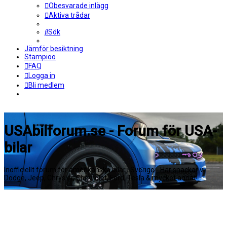
Obesvarade inlägg
Aktiva trådar
Sök
Jämför besiktning
Stampioo
FAQ
Logga in
Bli medlem
USAbilforum.se - Forum för USA-
bilar
Inofficiellt forum för amerikanska bilar i Sverige - Här snackar vi
Dodge, Jeep, Chrysler, Chevrolet, Ford, Tesla & mycket annat!