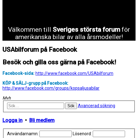
Välkommen till
Sveriges största forum
för
amerikanska bilar av alla årsmodeller!
USAbilforum på Facebook
Besök och gilla oss gärna på Facebook!
Facebook-sida:
http://www.facebook.com/USAbilforum
KÖP & SÄLJ-grupp på Facebook:
http://www.facebook.com/groups/kopsaljusabilar
Mvh
Avancerad sökning
Sök
Logga in
•
Bli medlem
Användarnamn:
Lösenord: