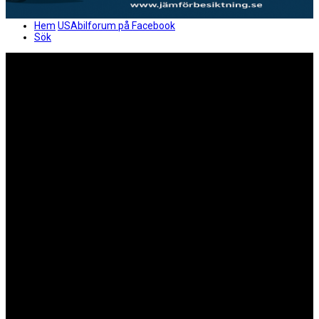
Hem
USAbilforum på Facebook
Sök