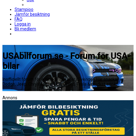
Stampioo
Jämför besiktning
FAQ
Logga in
Bli medlem
USAbilforum.se - Forum för USA-
bilar
Inofficiellt forum för amerikanska bilar i Sverige - Här snackar vi
Dodge, Jeep, Chrysler, Chevrolet, Ford, Tesla & mycket annat!
Annons