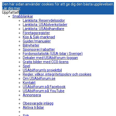
Den här sidan använder cookies för att ge dig den bästa upplevelsen.
Lär dig mer
Uppfattat!
Snabblänkar
Länklista: Reservdelssidor
Länklista: USAbilverkstäder
Länklista: USAbilhandlare
Företagsregister
Köp & Sälj-marknad
Guider/manualer
Bilnyheter
Sponsorer/rabatter
Fordonsstatistik (USA-bilar i Sverige)
Dekaler med USAbilforum-loggan
Gratis bilder med CC0-licens
Spel
USAbilforum's projektbil
Regler, villkor, integritetspolicy och cookies
Om USAbilforum.se
Kontakt
USAbilforum på Facebook
USAbilforum på YouTube
Annonsera
Obesvarade inlägg
Aktiva trådar
Sök