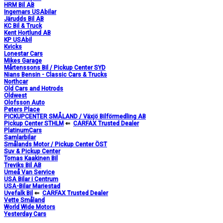
HRM Bil AB
Ingemars USAbilar
Järudds Bil AB
KC Bil & Truck
Kent Hortlund AB
KP USAbil
Kvicks
Lonestar Cars
Mikes Garage
Mårtenssons Bil / Pickup Center SYD
Nians Bensin - Classic Cars & Trucks
Northcar
Old Cars and Hotrods
Oldwest
Olofsson Auto
Peters Place
PICKUPCENTER SMÅLAND / Växjö Bilförmedling AB
Pickup Center STHLM
⇐
CARFAX Trusted Dealer
PlatinumCars
Samlarbilar
Smålands Motor / Pickup Center ÖST
Suv & Pickup Center
Tomas Kaakinen Bil
Treviks Bil AB
Umeå Van Service
USA Bilar i Centrum
USA-Bilar Mariestad
Uvefalk Bil
⇐
CARFAX Trusted Dealer
Vette Småland
World Wide Motors
Yesterday Cars