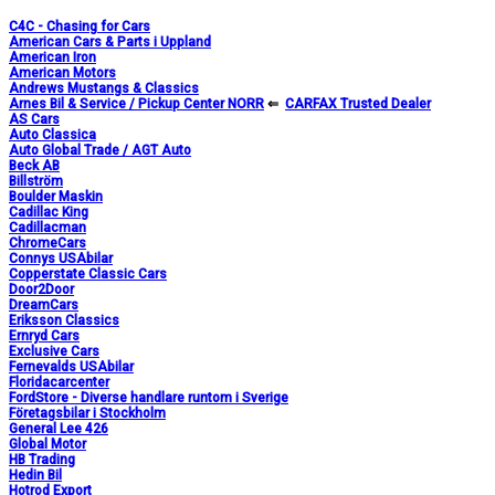
C4C - Chasing for Cars
American Cars & Parts i Uppland
American Iron
American Motors
Andrews Mustangs & Classics
Arnes Bil & Service / Pickup Center NORR
⇐
CARFAX Trusted Dealer
AS Cars
Auto Classica
Auto Global Trade / AGT Auto
Beck AB
Billström
Boulder Maskin
Cadillac King
Cadillacman
ChromeCars
Connys USAbilar
Copperstate Classic Cars
Door2Door
DreamCars
Eriksson Classics
Ernryd Cars
Exclusive Cars
Fernevalds USAbilar
Floridacarcenter
FordStore - Diverse handlare runtom i Sverige
Företagsbilar i Stockholm
General Lee 426
Global Motor
HB Trading
Hedin Bil
Hotrod Export