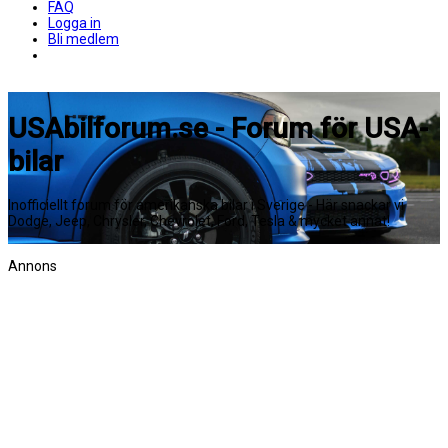
FAQ
Logga in
Bli medlem
USAbilforum.se - Forum för USA-
bilar
Inofficiellt forum för amerikanska bilar i Sverige - Här snackar vi
Dodge, Jeep, Chrysler, Chevrolet, Ford, Tesla & mycket annat!
Annons