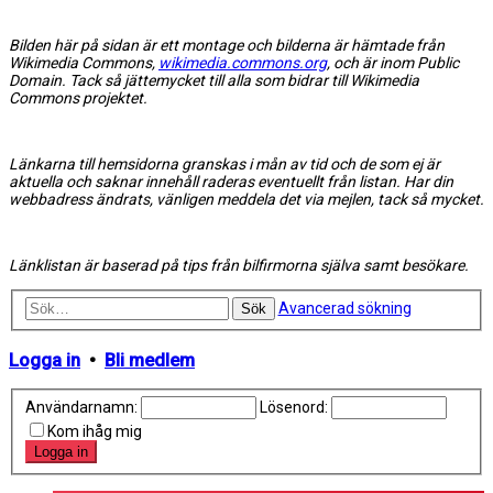
Bilden här på sidan är ett montage och bilderna är hämtade från
Wikimedia Commons,
wikimedia.commons.org
, och är inom Public
Domain. Tack så jättemycket till alla som bidrar till Wikimedia
Commons projektet.
Länkarna till hemsidorna granskas i mån av tid och de som ej är
aktuella och saknar innehåll raderas eventuellt från listan. Har din
webbadress ändrats, vänligen meddela det via mejlen, tack så mycket.
Länklistan är baserad på tips från bilfirmorna själva samt besökare.
Avancerad sökning
Sök
Logga in
•
Bli medlem
Användarnamn:
Lösenord:
Kom ihåg mig