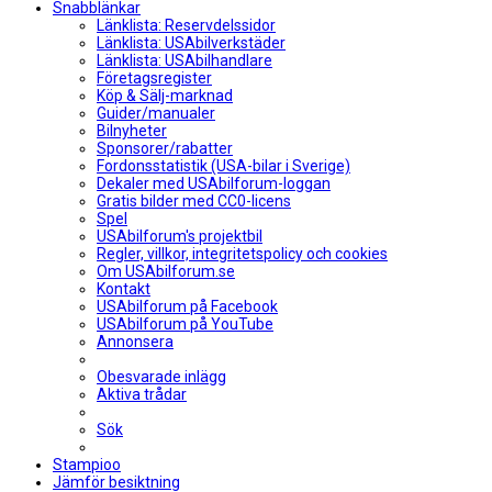
Snabblänkar
Länklista: Reservdelssidor
Länklista: USAbilverkstäder
Länklista: USAbilhandlare
Företagsregister
Köp & Sälj-marknad
Guider/manualer
Bilnyheter
Sponsorer/rabatter
Fordonsstatistik (USA-bilar i Sverige)
Dekaler med USAbilforum-loggan
Gratis bilder med CC0-licens
Spel
USAbilforum's projektbil
Regler, villkor, integritetspolicy och cookies
Om USAbilforum.se
Kontakt
USAbilforum på Facebook
USAbilforum på YouTube
Annonsera
Obesvarade inlägg
Aktiva trådar
Sök
Stampioo
Jämför besiktning