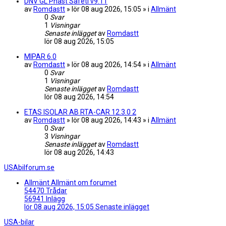
DNV GL Phast Safeti v9.11
av
Romdastt
» lör 08 aug 2026, 15:05 » i
Allmänt
0
Svar
1
Visningar
Senaste inlägget
av
Romdastt
lör 08 aug 2026, 15:05
MIPAR 6.0
av
Romdastt
» lör 08 aug 2026, 14:54 » i
Allmänt
0
Svar
1
Visningar
Senaste inlägget
av
Romdastt
lör 08 aug 2026, 14:54
ETAS ISOLAR AB RTA-CAR 12.3.0 2
av
Romdastt
» lör 08 aug 2026, 14:43 » i
Allmänt
0
Svar
3
Visningar
Senaste inlägget
av
Romdastt
lör 08 aug 2026, 14:43
USAbilforum.se
Allmänt
Allmänt om forumet
54470
Trådar
56941
Inlägg
lör 08 aug 2026, 15:05
Senaste inlägget
USA-bilar