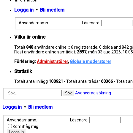
Logga in
•
Bli medlem
Användarnamn:
Lösenord:
Vilka är online
Totalt
848
användare online: :: 6 registrerade, 0 dolda and 842
Flest användare online samtidigt:
2897
, mån 03 aug 2026, 10:05
Förklaring:
Administratörer
,
Globala moderatorer
Statistik
Totalt antal inlägg
100921
• Totalt antal trådar
60366
• Totalt 
Avancerad sökning
Sök
Logga in
•
Bli medlem
Användarnamn:
Lösenord:
Kom ihåg mig