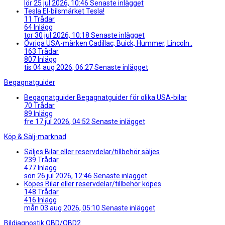
lör 25 jul 2026, 10:46
Senaste inlägget
Tesla
El-bilsmärket Tesla!
11
Trådar
64
Inlägg
tor 30 jul 2026, 10:18
Senaste inlägget
Övriga USA-märken
Cadillac, Buick, Hummer, Lincoln..
163
Trådar
807
Inlägg
tis 04 aug 2026, 06:27
Senaste inlägget
Begagnatguider
Begagnatguider
Begagnatguider för olika USA-bilar
70
Trådar
89
Inlägg
fre 17 jul 2026, 04:52
Senaste inlägget
Köp & Sälj-marknad
Säljes
Bilar eller reservdelar/tillbehör säljes
239
Trådar
477
Inlägg
sön 26 jul 2026, 12:46
Senaste inlägget
Köpes
Bilar eller reservdelar/tillbehör köpes
148
Trådar
416
Inlägg
mån 03 aug 2026, 05:10
Senaste inlägget
Bildiagnostik OBD/OBD2