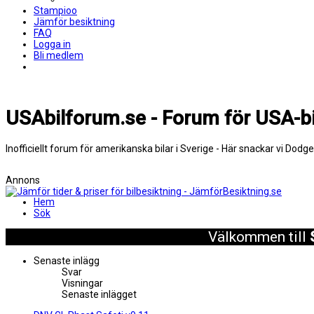
Stampioo
Jämför besiktning
FAQ
Logga in
Bli medlem
USAbilforum.se - Forum för USA-bi
Inofficiellt forum för amerikanska bilar i Sverige - Här snackar vi Dodg
Annons
Hem
Sök
Välkommen till
Senaste inlägg
Svar
Visningar
Senaste inlägget