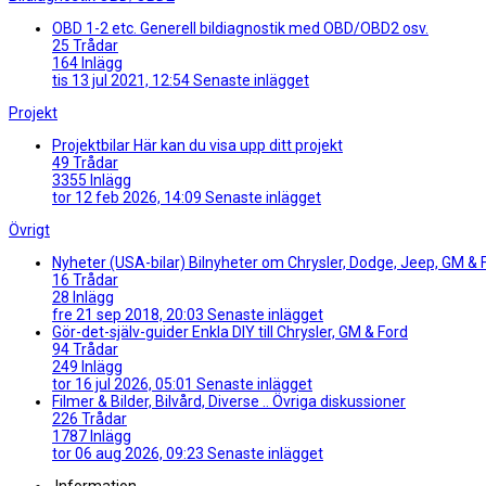
OBD 1-2 etc.
Generell bildiagnostik med OBD/OBD2 osv.
25
Trådar
164
Inlägg
tis 13 jul 2021, 12:54
Senaste inlägget
Projekt
Projektbilar
Här kan du visa upp ditt projekt
49
Trådar
3355
Inlägg
tor 12 feb 2026, 14:09
Senaste inlägget
Övrigt
Nyheter (USA-bilar)
Bilnyheter om Chrysler, Dodge, Jeep, GM & 
16
Trådar
28
Inlägg
fre 21 sep 2018, 20:03
Senaste inlägget
Gör-det-själv-guider
Enkla DIY till Chrysler, GM & Ford
94
Trådar
249
Inlägg
tor 16 jul 2026, 05:01
Senaste inlägget
Filmer & Bilder, Bilvård, Diverse ..
Övriga diskussioner
226
Trådar
1787
Inlägg
tor 06 aug 2026, 09:23
Senaste inlägget
Information