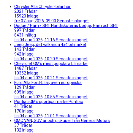
Chrysler
Alla Chrysler-bilar här
2021
Trådar
15920
Inlägg
fre 07 aug 2026, 09:00
Senaste inlägget
Dodge / Ram / SRT
Här diskuteras Dodge, Ram och SRT
997
Trådar
8431
Inlägg
tis 04 aug 2026, 11:16
Senaste inlägget
Jeep
Jeep, det välkända 4x4 bilmärket
143
Trådar
942
Inlägg
tis 04 aug 2026, 10:20
Senaste inlägget
Chevrolet
GM's mest populära bilmärke
1487
Trådar
10352
Inlägg
tis 04 aug 2026, 10:21
Senaste inlägget
Ford
Alla Ford-bilar, även europeiska
129
Trådar
605
Inlägg
tis 04 aug 2026, 10:55
Senaste inlägget
Pontiac
GM's sportiga märke Pontiac
41
Trådar
170
Inlägg
tis 04 aug 2026, 11:01
Senaste inlägget
GMC
VAN, SUV:ar och pickuper från General Motors
37
Trådar
132
Inlägg