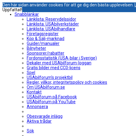
Den här sidan använder cookies för att ge dig den bästa upplevelsen.
Uppfattat!
Snabblänkar
Länklista: Reservdelssidor
Länklista: USAbilverkstäder
Länklista: USAbilhandlare
Företagsregister
Köp & Sälj-marknad
Guider/manualer
Bilnyheter
Sponsorer/rabatter
Fordonsstatistik (USA-bilar i Sverige)
Dekaler med USAbilforum-loggan
Gratis bilder med CC0-licens
Spel
USAbilforum's projektbil
Regler, villkor, integritetspolicy och cookies
Om USAbilforum.se
Kontakt
USAbilforum på Facebook
USAbilforum på YouTube
Annonsera
Obesvarade inlägg
Aktiva trådar
Sök