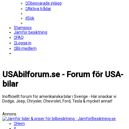
Obesvarade inlägg
Aktiva trådar
Sök
Stampioo
Jämför besiktning
FAQ
Logga in
Bli medlem
USAbilforum.se - Forum för USA-
bilar
Inofficiellt forum för amerikanska bilar i Sverige - Här snackar vi
Dodge, Jeep, Chrysler, Chevrolet, Ford, Tesla & mycket annat!
Annons
Hem
Sök