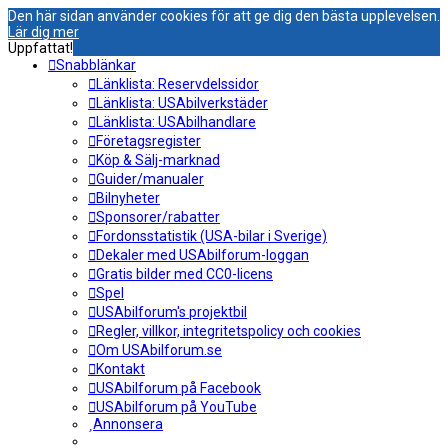
Den här sidan använder cookies för att ge dig den bästa upplevelsen.
Lär dig mer
Uppfattat!
Snabblänkar
Länklista: Reservdelssidor
Länklista: USAbilverkstäder
Länklista: USAbilhandlare
Företagsregister
Köp & Sälj-marknad
Guider/manualer
Bilnyheter
Sponsorer/rabatter
Fordonsstatistik (USA-bilar i Sverige)
Dekaler med USAbilforum-loggan
Gratis bilder med CC0-licens
Spel
USAbilforum's projektbil
Regler, villkor, integritetspolicy och cookies
Om USAbilforum.se
Kontakt
USAbilforum på Facebook
USAbilforum på YouTube
Annonsera