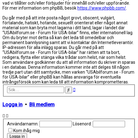
vad vi tillåter och/eller förbjuder för innehåll och/eller uppförande.
För mer information om phpBB, besök
https://www.phpbb.com/
.
Du går med på att inte posta något grovt, obscent, vulgärt,
förtalande, hatiskt, hotande, sexuellt orienterat eller något annat
material som kan bryta mot lagarna i ditt land, lagar i landet där
“USAbilforum.se - Forum för USA-bilar” finns, eller internationell lag.
Om du bryter mot detta så kan det leda till omedelbar och
permanent bannlysning samt att vi kontaktar din Internetleverantör.
IP-adressen för alla inlägg sparas. Du går med på att
“USAbilforum.se - Forum för USA-bilar” har rätten att ta bort,
redigera, flytta eller stänga vilka trådar som helst, när som helst.
Som användare godkänner du att all information du skriver in sparas
i en databas. Denna information kommer inte att delges till någon
tredje part utan ditt samtycke, men varken “USAbilforum.se - Forum
för USA-bilar” eller phpBB kan hållas ansvariga för eventuella
intrångsförsök som kan leda till att information komprometteras.
Avancerad
Sök
sökning
Logga in
•
Bli medlem
Användarnamn:
Lösenord:
Kom ihåg mig