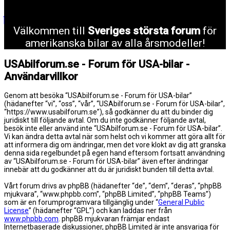
Välkommen till
Sveriges största forum
för
amerikanska bilar av alla årsmodeller!
USAbilforum.se - Forum för USA-bilar -
Användarvillkor
Genom att besöka “USAbilforum.se - Forum för USA-bilar”
(hädanefter “vi”, “oss”, “vår”, “USAbilforum.se - Forum för USA-bilar”,
“https://www.usabilforum.se”), så godkänner du att du binder dig
juridiskt till följande avtal. Om du inte godkänner följande avtal,
besök inte eller använd inte “USAbilforum.se - Forum för USA-bilar”.
Vi kan ändra detta avtal när som helst och vi kommer att göra allt för
att informera dig om ändringar, men det vore klokt av dig att granska
denna sida regelbundet på egen hand eftersom fortsatt användning
av “USAbilforum.se - Forum för USA-bilar” även efter ändringar
innebär att du godkänner att du är juridiskt bunden till detta avtal.
Vårt forum drivs av phpBB (hädanefter “de”, “dem”, “deras”, “phpBB
mjukvara”, “www.phpbb.com”, “phpBB Limited”, “phpBB Teams”)
som är en forumprogramvara tillgänglig under “
General Public
License
” (hädanefter “GPL”) och kan laddas ner från
www.phpbb.com
. phpBB mjukvaran främjar endast
Internetbaserade diskussioner, phpBB Limited är inte ansvariga för