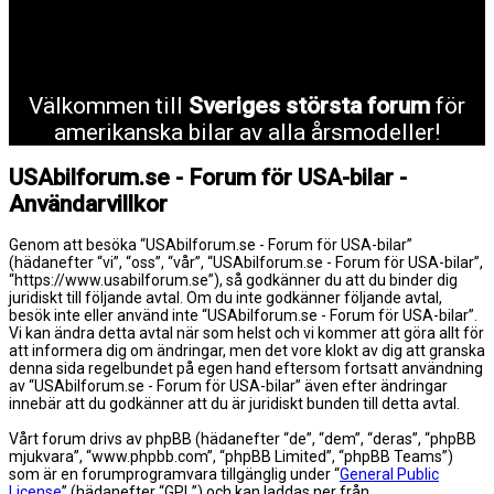
Välkommen till
Sveriges största forum
för
amerikanska bilar av alla årsmodeller!
USAbilforum.se - Forum för USA-bilar -
Användarvillkor
Genom att besöka “USAbilforum.se - Forum för USA-bilar”
(hädanefter “vi”, “oss”, “vår”, “USAbilforum.se - Forum för USA-bilar”,
“https://www.usabilforum.se”), så godkänner du att du binder dig
juridiskt till följande avtal. Om du inte godkänner följande avtal,
besök inte eller använd inte “USAbilforum.se - Forum för USA-bilar”.
Vi kan ändra detta avtal när som helst och vi kommer att göra allt för
att informera dig om ändringar, men det vore klokt av dig att granska
denna sida regelbundet på egen hand eftersom fortsatt användning
av “USAbilforum.se - Forum för USA-bilar” även efter ändringar
innebär att du godkänner att du är juridiskt bunden till detta avtal.
Vårt forum drivs av phpBB (hädanefter “de”, “dem”, “deras”, “phpBB
mjukvara”, “www.phpbb.com”, “phpBB Limited”, “phpBB Teams”)
som är en forumprogramvara tillgänglig under “
General Public
License
” (hädanefter “GPL”) och kan laddas ner från