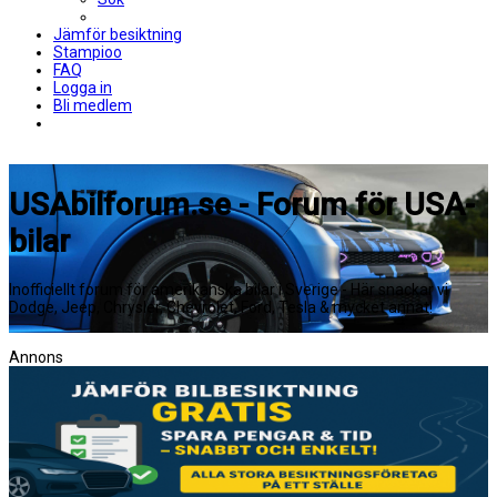
Jämför besiktning
Stampioo
FAQ
Logga in
Bli medlem
USAbilforum.se - Forum för USA-
bilar
Inofficiellt forum för amerikanska bilar i Sverige - Här snackar vi
Dodge, Jeep, Chrysler, Chevrolet, Ford, Tesla & mycket annat!
Annons