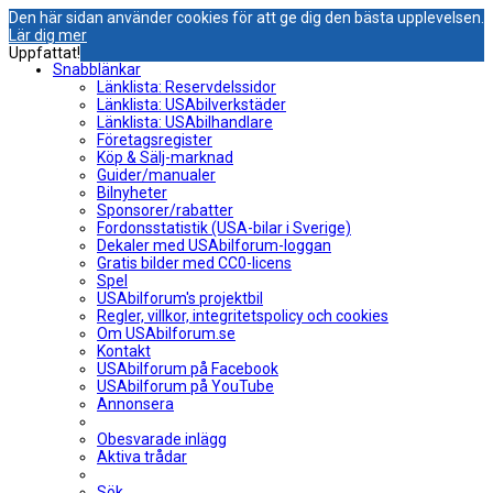
Den här sidan använder cookies för att ge dig den bästa upplevelsen.
Lär dig mer
Uppfattat!
Snabblänkar
Länklista: Reservdelssidor
Länklista: USAbilverkstäder
Länklista: USAbilhandlare
Företagsregister
Köp & Sälj-marknad
Guider/manualer
Bilnyheter
Sponsorer/rabatter
Fordonsstatistik (USA-bilar i Sverige)
Dekaler med USAbilforum-loggan
Gratis bilder med CC0-licens
Spel
USAbilforum's projektbil
Regler, villkor, integritetspolicy och cookies
Om USAbilforum.se
Kontakt
USAbilforum på Facebook
USAbilforum på YouTube
Annonsera
Obesvarade inlägg
Aktiva trådar
Sök