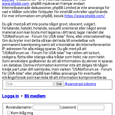
www.phpbb.com
. phpBB mjukvaran främjar endast
Internetbaserade diskussioner, phpBB Limited är inte ansvariga för
vad vi tillåter och/eller förbjuder för innehåll och/eller uppförande.
För mer information om phpBB, besök
https://www.phpbb.com/
.
Du går med på att inte posta något grovt, obscent, vulgärt,
förtalande, hatiskt, hotande, sexuellt orienterat eller något annat
material som kan bryta mot lagarna i ditt land, lagar i landet där
“USAbilforum.se - Forum för USA-bilar” finns, eller internationell lag.
Om du bryter mot detta så kan det leda till omedelbar och
permanent bannlysning samt att vi kontaktar din Internetleverantör.
IP-adressen för alla inlägg sparas. Du går med på att
“USAbilforum.se - Forum för USA-bilar” har rätten att ta bort,
redigera, flytta eller stänga vilka trådar som helst, när som helst.
Som användare godkänner du att all information du skriver in sparas
i en databas. Denna information kommer inte att delges till någon
tredje part utan ditt samtycke, men varken “USAbilforum.se - Forum
för USA-bilar” eller phpBB kan hållas ansvariga för eventuella
intrångsförsök som kan leda till att information komprometteras.
Avancerad sökning
Sök
Logga in
•
Bli medlem
Användarnamn:
Lösenord:
Kom ihåg mig